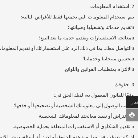
استخدام المعلومات
2.
يتم استخدام المعلومات التي نجمعها فقط للأغراض التالية
:
u
تقديم خدماتنا وتشغيلها وصيانتها؛
u
معالجة الاستفسارات وتقديم خدمة ما بعد البيع؛
u
التواصل معك، بما في ذلك الرد على استفساراتك أو تقديم المعلوما
u
تحسين منتجاتنا وخدماتنا؛
u
الالتزام بمتطلبات القوانين واللوائح
.
حقوقك
3.
وفقًا للقانون المعمول به، لديك الحق في
:
مار
u
طلب الوصول إلى معلوماتك الشخصية أو تصحيحها أو حذفها؛
u
الاعتراض أو تقييد معالجتنا لمعلوماتك الشخصية
u
تقديم الشكاوى أو الاستفسارات المتعلقة بحماية الخصوصية
.
إذا كنت ترغب في ممارسة هذه الحقوق أو لديك أي أسئلة، يرجى الاتصال